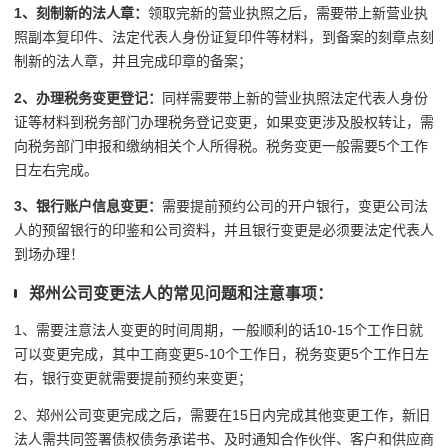
1、刻制新的法人章：
领取完新的营业执照之后，需要带上
新营业执
照副本复印件、法定代表人身份证复印件等材料，到
备案的刻章点刻
制新的法人章，并且完成印章的备案；
2、办理税务变更登记：
同样需要带上新的营业执照
法定代表人身份
证等材料到税务部门办理税务登记变更，
如果变更涉及股权转让，需
向税务部门申报和缴纳相关个人所得税。税务变更一般需要
5
个工作
日左右
完成。
3、银行账户信息变更：
需要提前预约公司的开户银行，变更公司法
人的预留银行的印鉴和公司资料，并且银行变更是必须要法定代表人
到场办理！
郑州公司变更法人的常见问题和注意事项：
1、需要注意法人变更的时间周期，一般顺利的话
10-15
个工作日就
可以变更完成，其中
工商变更
5-10
个工作日，税务变更
5
个工作日左
右，银行变更就需要提前预约来变更；
2、郑州公司变更完成之后，需要在15日内完成其他变更工作，
新旧
法人需共同签署债权债务承诺书、及时通知合作伙伴、客户和供应商