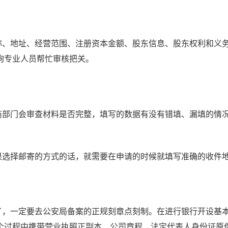
、地址、经营范围、注册资本金额、股东信息、股东权利和义
询专业人员帮忙审核把关。
部门会审查材料是否完整，填写的数据有没有错填、漏填的情
选择邮寄的方式的话，就需要在申请的时候就填写准确的收件
，一定要去公安局备案的正规刻章点刻制。在进行银行开设基
个过程中携带营业执照正副本、公司章程、法定代表人身份证原