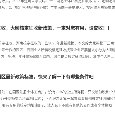
政策，2025年还可以享受吗？一：河北个体户核定征收政策1、定额定
额；2、核定应税所得率征收：主要面向一般纳税人，按照收入总额或成本
征收，大额核定征收新政策，一定对您有用，请查收！！
定征收，河南核定征收的一些2025年最新政策，本文给大家揭秘下云南
企筹合作的园区，云南个人所得税核定征收按照企业开票量大小分为大额
内，免税，年开票额500万以内，综合税负核定征收1.56，其中个人所...
园区最新政策标准，快来了解一下有哪些条件吧
好处，在园区注册个体工商户，没有25%的企业所得税，只交增值税和个
0万开票额综合税率2%以内；下面跟着企筹一起来看看杭州核定征收园区
、要有专用的核定地址注册2、法人名下不能有其他的公司或者个体执照，无