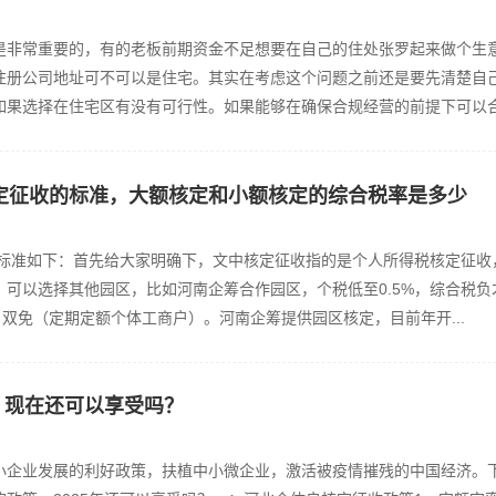
是非常重要的，有的老板前期资金不足想要在自己的住处张罗起来做个生
注册公司地址可不可以是住宅。其实在考虑这个问题之前还是要先清楚自
如果选择在住宅区有没有可行性。如果能够在确保合规经营的前提下可以
核定征收的标准，大额核定和小额核定的综合税率是多少
收标准如下：首先给大家明确下，文中核定征收指的是个人所得税核定征收
可以选择其他园区，比如河南企筹合作园区，个税低至0.5%，综合税负才1
，双免（定期定额个体工商户）。河南企筹提供园区核定，目前年开...
，现在还可以享受吗？
小企业发展的利好政策，扶植中小微企业，激活被疫情摧残的中国经济。