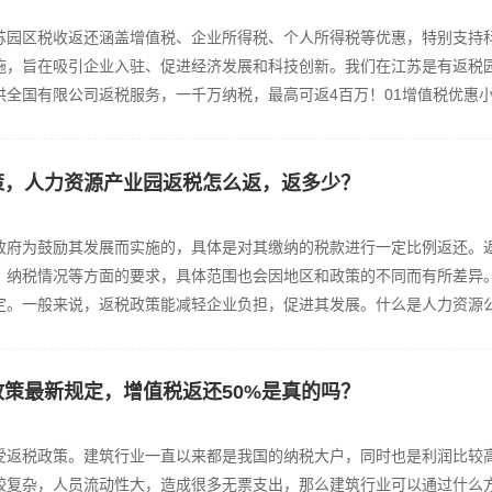
苏园区税收返还涵盖增值税、企业所得税、个人所得税等优惠，特别支持
施，旨在吸引企业入驻、促进经济发展和科技创新。我们在江苏是有返税
全国有限公司返税服务，一千万纳税，最高可返4百万！01增值税优惠小规
策，人力资源产业园返税怎么返，返多少？
政府为鼓励其发展而实施的，具体是对其缴纳的税款进行一定比例返还。
、纳税情况等方面的要求，具体范围也会因地区和政策的不同而有所差异
定。一般来说，返税政策能减轻企业负担，促进其发展。什么是人力资源
策最新规定，增值税返还50%是真的吗？
受返税政策。建筑行业一直以来都是我国的纳税大户，同时也是利润比较
较复杂，人员流动性大，造成很多无票支出，那么建筑行业可以通过什么