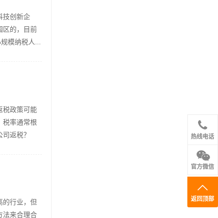
科技创新企
园区的，目前
模纳税人...
返税政策可能
。税率通常根
公司返税？
热线电话
官方微信
返回顶部
高的行业，但
方法来合理合