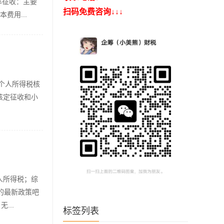
率征收：主要
扫码免费咨询↓↓↓
费用...
个人所得税核
核定征收和小
人所得税；综
的最新政策吧
...
标签列表