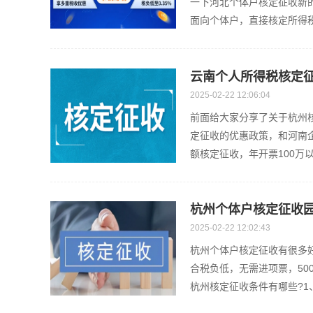
一下河北个体户核定征收新的
面向个体户，直接核定所得税
云南个人所得税核定
2025-02-22 12:06:04
前面给大家分享了关于杭州核
定征收的优惠政策，和河南
额核定征收，年开票100万以
杭州个体户核定征收
2025-02-22 12:02:43
杭州个体户核定征收有很多
合税负低，无需进项票，50
杭州核定征收条件有哪些?1