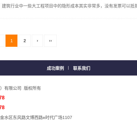
？建筑行业中一些大工程项目中的隐形成本其实非常多，没有发票可以抵
1
2
›
››
成功案例
联系我们
）有限公司 版权所有
78
78
金水区东风路文博西路e时代广场1107